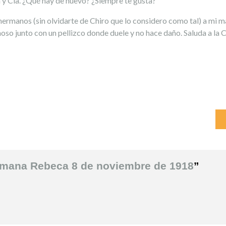
ta y Cía. ¿Qué hay de nuevo? ¿Siempre te gusta?
hermanos (sin olvidarte de Chiro que lo considero como tal) a mi m
ñoso junto con un pellizco donde duele y no hace daño. Saluda a la 
rmana Rebeca 8 de noviembre de 1918
”