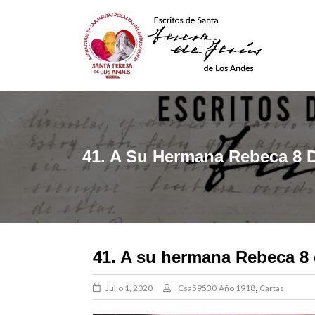
Skip
to
content
Escritos De Santa Teresa
De Los Andes
41. A Su Hermana Rebeca 8 
41. A su hermana Rebeca 8
,
Julio 1, 2020
Csa59530
Año 1918
Cartas