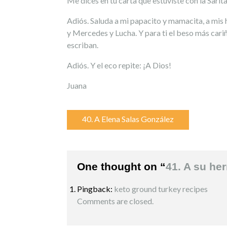
Me dices en tu carta que estuviste con la Sari
Adiós. Saluda a mi papacito y mamacita, a mis 
y Mercedes y Lucha. Y para ti el beso más cari
escriban.
Adiós. Y el eco repite: ¡A Dios!
Juana
Navegación
40. A Elena Salas González
de
entradas
One thought on “
41. A su he
Pingback:
keto ground turkey recipes
Comments are closed.