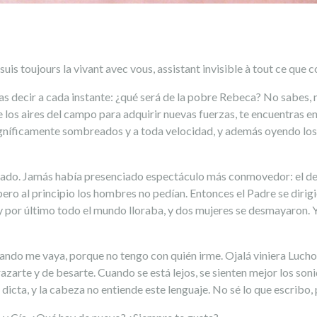
 suis toujours la vivant avec vous, assistant invisible à tout ce que 
s decir a cada instante: ¿qué será de la pobre Rebeca? No sabes, mi
e los aires del campo para adquirir nuevas fuerzas, te encuentras e
níficamente sombreados y a toda velocidad, y además oyendo los 
tado. Jamás había presenciado espectáculo más conmovedor: el de u
 pero al principio los hombres no pedían. Entonces el Padre se dirig
y por último todo el mundo lloraba, y dos mujeres se desmayaron. Y
cuando me vaya, porque no tengo con quién irme. Ojalá viniera Lucho 
azarte y de besarte. Cuando se está lejos, se sienten mejor los soni
e dicta, y la cabeza no entiende este lenguaje. No sé lo que escribo,