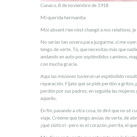
Cunaco, 8 de noviembre de 1918
Mi querida hermanita:
Moi absent rien n’est changé a nos relations; je
No serías tan severa para juzgarme, si me oyera
tengo de verte. Tú, que necesitas más que nadi
andando en auto por espléndidos caminos, mag
con mucha gracia.
Aquí las misiones tuvieron un espléndido resul
reparación. Fíjate que se pide perdón a gritos,
perdón por sus padres; en seguida las mujeres 
aquello.
En fin, pasando a otra cosa, te diré que no sé 
viaje. Créeme que tengo ansias de verte, de abr
¡qué siútico!- pero es el corazón, perrita, el qu