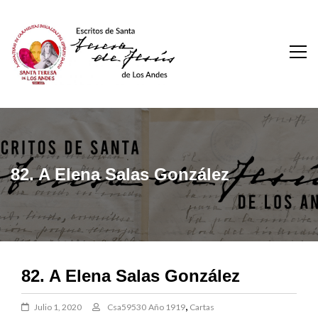
Skip
to
content
Escritos De Santa
Teresa De Los Andes
82. A Elena Salas González
82. A Elena Salas González
,
Julio 1, 2020
Csa59530
Año 1919
Cartas