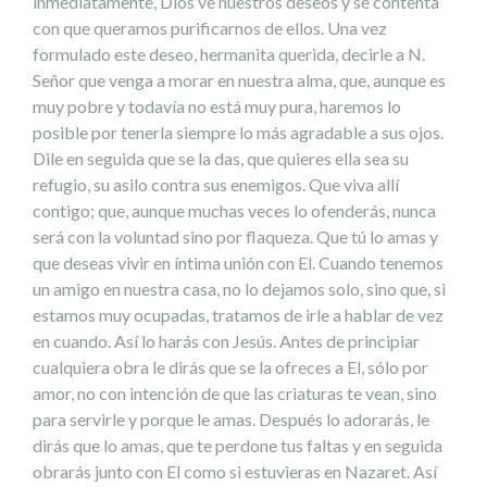
inmediatamente, Dios ve nuestros deseos y se contenta
con que queramos purificarnos de ellos. Una vez
formulado este deseo, hermanita querida, decirle a N.
Señor que venga a morar en nuestra alma, que, aunque es
muy pobre y todavía no está muy pura, haremos lo
posible por tenerla siempre lo más agradable a sus ojos.
Dile en seguida que se la das, que quieres ella sea su
refugio, su asilo contra sus enemigos. Que viva allí
contigo; que, aunque muchas veces lo ofenderás, nunca
será con la voluntad sino por flaqueza. Que tú lo amas y
que deseas vivir en íntima unión con El. Cuando tenemos
un amigo en nuestra casa, no lo dejamos solo, sino que, si
estamos muy ocupadas, tratamos de irle a hablar de vez
en cuando. Así lo harás con Jesús. Antes de principiar
cualquiera obra le dirás que se la ofreces a El, sólo por
amor, no con intención de que las criaturas te vean, sino
para servirle y porque le amas. Después lo adorarás, le
dirás que lo amas, que te perdone tus faltas y en seguida
obrarás junto con El como si estuvieras en Nazaret. Así