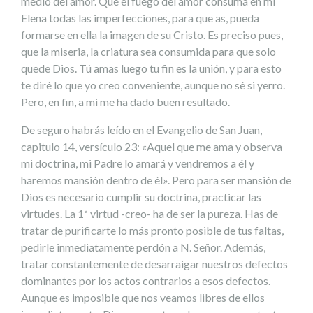
medio del amor. Que el fuego del amor consuma en mi
Elena todas las imperfecciones, para que as, pueda
formarse en ella la imagen de su Cristo. Es preciso pues,
que la miseria, la criatura sea consumida para que solo
quede Dios. Tú amas luego tu fin es la unión, y para esto
te diré lo que yo creo conveniente, aunque no sé si yerro.
Pero, en fin, a mi me ha dado buen resultado.
De seguro habrás leído en el Evangelio de San Juan,
capitulo 14, versículo 23: «Aquel que me ama y observa
mi doctrina, mi Padre lo amará y vendremos a él y
haremos mansión dentro de él». Pero para ser mansión de
Dios es necesario cumplir su doctrina, practicar las
virtudes. La 1ª virtud -creo- ha de ser la pureza. Has de
tratar de purificarte lo más pronto posible de tus faltas,
pedirle inmediatamente perdón a N. Señor. Además,
tratar constantemente de desarraigar nuestros defectos
dominantes por los actos contrarios a esos defectos.
Aunque es imposible que nos veamos libres de ellos