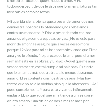
d nosotros, dice que quiere nuestro amor. A El,
todopoderoso, ¿de que le sirve que lo amen criaturas tan
miserables como nosotras.
Mi querida Elena, piensa que, a pesar del amor que nos
demuestra, nosotros lo ofendemos, nos rebelamos
contra sus mandatos. Y Dios a pesar de todo eso, nos
ama, nos elige como a esposas su-yas. ¿No es esto para
morir de amor? Te aseguro que a veces deseo morir
porque 12 vida para mi es insoportable viendo que El me
ama y yo le ofendo. No parece que le amo, pues el amor
se manifiesta en las obras, y El dijo: «Aquel que me ama
verdaderamente, ese tal cumple mi palabra». Es cierto
que lo amamos más que a otros, a lo menos deseamos
amarlo. El se contenta con nuestros deseos. Mas hay
tantos que no solo lo olvidan, sino que lo aborrecen… Así,
pues, consolémosle. Y para esto vivamos íntimamente
unidas a El, ya que aquel que ama tiende a unirse con el
objeto amado. Una fusión de dos almas se hace por