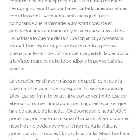
confirmar en el concepto que de ti me había formado…
Demos gracias a Dios por haber juntado nuestras almas
con el lazo de la verdadera amistad aquella que
comprende que la verdadera amistad consiste en
perfeccionarse mutuamente y en acercarse más a Dios.
Te hablaré lo que me dicte N. Señor, en cuya presencia
estoy. El me inspirará, pues de otro modo ¿qué cosa
buena puede salir de mí? También he pedido la bendición
a la Virgen para que ella te bendiga y te ponga bajo su
manto.
La vocación es el favor más grande que Dios hace a la
criatura. El te va a hacer su esposa. Tú serás esposa de
Dios. Ese ser infinito va a unirse con un ser finito. Ese ser
eterno, con un ser limitado, un ser impotente, un ser que
ha sido sacado de la nada. ¿Qué somos sino nada? ¿Qué
podemos por nosotras mismas? Nada. Si Dios no obra en
nosotros, no podemos obrar. Si no nos da la vida, no
podemos vivir. Todo es El; nosotros, nada. Mas El se baja