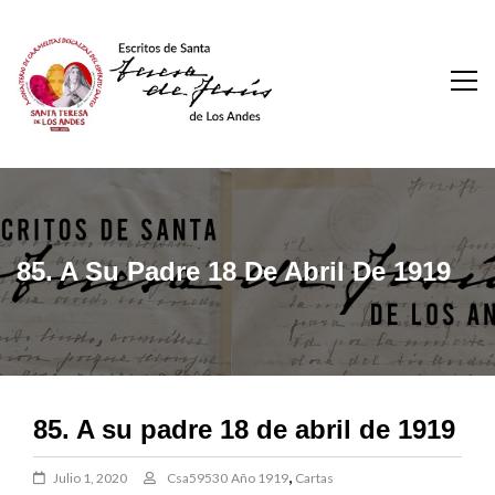
Skip
to
content
Escritos De Santa
Teresa De Los Andes
85. A Su Padre 18 De Abril De 1919
85. A su padre 18 de abril de 1919
,
Julio 1, 2020
Csa59530
Año 1919
Cartas