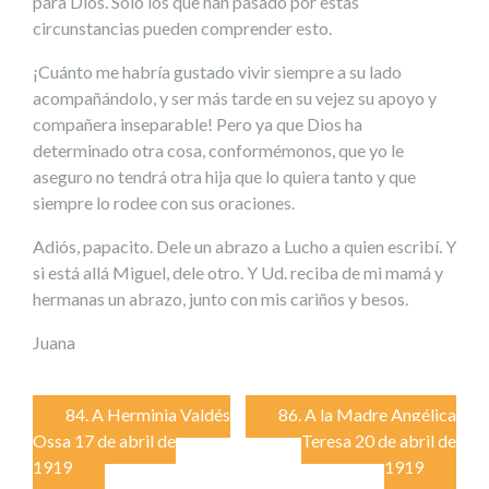
para Dios. Sólo los que han pasado por estas
circunstancias pueden comprender esto.
¡Cuánto me habría gustado vivir siempre a su lado
acompañándolo, y ser más tarde en su vejez su apoyo y
compañera inseparable! Pero ya que Dios ha
determinado otra cosa, conformémonos, que yo le
aseguro no tendrá otra hija que lo quiera tanto y que
siempre lo rodee con sus oraciones.
Adiós, papacito. Dele un abrazo a Lucho a quien escribí. Y
si está allá Miguel, dele otro. Y Ud. reciba de mi mamá y
hermanas un abrazo, junto con mis cariños y besos.
Juana
Navegación
84. A Herminia Valdés
86. A la Madre Angélica
Ossa 17 de abril de
Teresa 20 de abril de
de
1919
1919