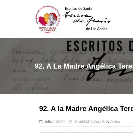
Skip
to
content
Escritos De Santa Teresa
De Los Andes
92. A La Madre Angélica Ter
92. A la Madre Angélica Te
,
Julio 1, 2020
Csa59530
Año 1919
Cartas