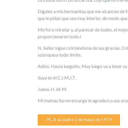
Dígales a mis hermanitas que me alcancen de N.
que le pidan que sea muy interior, de modo que
Me fui a retratar y, al parecer de todos, el m
proporcionaron todo.l
N. Señor sigue colmándome de sus gracias. Créa
sobrepasa todo límite.
Adiós. Hasta lueguito. Muy luego va a tener su
Suya en el C.J.M.J.T.
Juana, H. de M.
Mi mamacita me encarga le agradezca sus oracio
Navegación
91. A su padre 1 de mayo de 1919