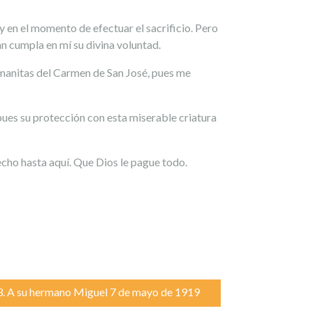
y en el momento de efectuar el sacrificio. Pero
an cumpla en mí su divina voluntad.
ermanitas del Carmen de San José, pues me
pues su protección con esta miserable criatura
echo hasta aquí. Que Dios le pague todo.
3. A su hermano Miguel 7 de mayo de 1919