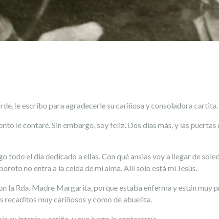
arde, le escribo para agradecerle su cariñosa y consoladora carti
onto le contaré. Sin embargo, soy feliz. Dos días más, y las puerta
todo el día dedicado a ellas. Con qué ansias voy a llegar de sole
oroto no entra a la celda de mi alma. Allí sólo está mi Jesús.
on la Rda. Madre Margarita, porque estaba enferma y están muy p
s recaditos muy cariñosos y como de abuelita.
cía su interés y cariño, y que luego le contestaría.