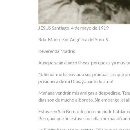
JESUS Santiago, 4 de mayo de 1919
Rda. Madre Sor Angélica del Smo. S.
Reverenda Madre:
Aunque sean cuatro líneas, porque es ya muy t
N. Señor me ha enviado sus pruebas, las que pr
prisionera de mi Dios. ¡Cuánto lo amo!
Mañana vendrán mis amigas a despedirse. Tengo 
días son de mucho alboroto. Sin embargo, el alb
Estuve en San Bernardo, pero no pude hablar c
Pero, aunque no estuve con ella, me mandó uno
La Elisita lloró con su cartita. Dijo que no mere