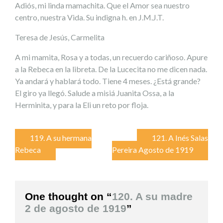
Adiós, mi linda mamachita. Que el Amor sea nuestro
centro, nuestra Vida. Su indigna h. en J.M.J.T.
Teresa de Jesús, Carmelita
A mi mamita, Rosa y a todas, un recuerdo cariñoso. Apure
a la Rebeca en la libreta. De la Lucecita no me dicen nada.
Ya andará y hablará todo. Tiene 4 meses. ¿Está grande?
El giro ya llegó. Salude a misiá Juanita Ossa, a la
Herminita, y para la Eli un reto por floja.
Navegación
119. A su hermana
121. A Inés Salas
Rebeca
Pereira Agosto de 1919
de
entradas
One thought on “
120. A su madre
2 de agosto de 1919
”