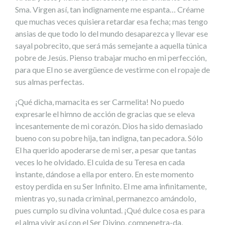
Sma. Virgen así, tan indignamente me espanta… Créame
que muchas veces quisiera retardar esa fecha; mas tengo
ansias de que todo lo del mundo desaparezca y llevar ese
sayal pobrecito, que será más semejante a aquella túnica
pobre de Jesús. Pienso trabajar mucho en mi perfección,
para que El no se avergüence de vestirme con el ropaje de
sus almas perfectas.
¡Qué dicha, mamacita es ser Carmelita! No puedo
expresarle el himno de acción de gracias que se eleva
incesantemente de mi corazón. Dios ha sido demasiado
bueno con su pobre hija, tan indigna, tan pecadora. Sólo
El ha querido apoderarse de mi ser, a pesar que tantas
veces lo he olvidado. El cuida de su Teresa en cada
instante, dándose a ella por entero. En este momento
estoy perdida en su Ser Infinito. El me ama infinitamente,
mientras yo, su nada criminal, permanezco amándolo,
pues cumplo su divina voluntad. ¡Qué dulce cosa es para
el alma vivir así con el Ser Divino, compenetra-da,