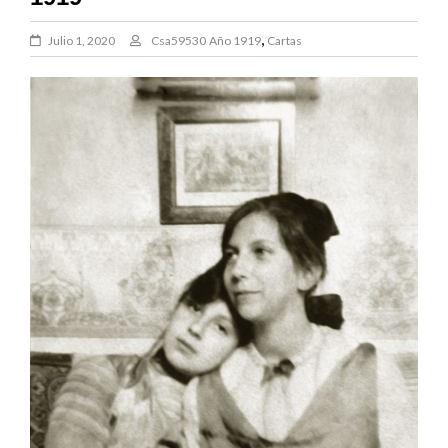
,
Julio 1, 2020
Csa59530
Año 1919
Cartas