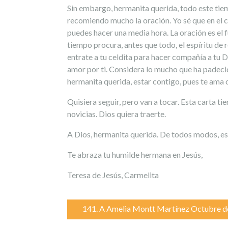
Sin embargo, hermanita querida, todo este tiem
recomiendo mucho la oración. Yo sé que en el c
puedes hacer una media hora. La oración es el 
tiempo procura, antes que todo, el espíritu de 
entrate a tu celdita para hacer compañía a tu 
amor por ti. Considera lo mucho que ha padecido
hermanita querida, estar contigo, pues te ama c
Quisiera seguir, pero van a tocar. Esta carta 
novicias. Dios quiera traerte.
A Dios, hermanita querida. De todos modos, ese 
Te abraza tu humilde hermana en Jesús,
Teresa de Jesús, Carmelita
Navegación
141. A Amelia Montt Martínez Octubre d