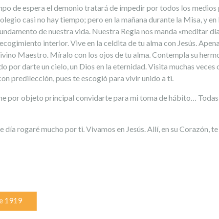
po de espera el demonio tratará de impedir por todos los medios p
olegio casi no hay tiempo; pero en la mañana durante la Misa, y e
fundamento de nuestra vida. Nuestra Regla nos manda «meditar día y
recogimiento interior. Vive en la celdita de tu alma con Jesús. Apen
Divino Maestro. Míralo con los ojos de tu alma. Contempla su hermo
 por darte un cielo, un Dios en la eternidad. Visita muchas veces c
on predilección, pues te escogió para vivir unido a ti.
tiene por objeto principal convidarte para mi toma de hábito… Toda
día rogaré mucho por ti. Vivamos en Jesús. Allí, en su Corazón, te 
e 1919