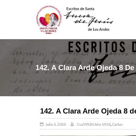
Skip
to
content
Escritos De Santa Teresa
De Los Andes
142. A Clara Arde Ojeda 8 De
142. A Clara Arde Ojeda 8 d
,
Julio 1, 2020
Csa59530
Año 1919
Cartas