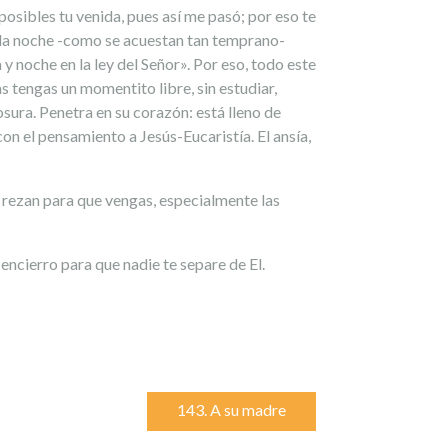
osibles tu venida, pues así me pasó; por eso te
n la noche -como se acuestan tan temprano-
 noche en la ley del Señor». Por eso, todo este
as tengas un momentito libre, sin estudiar,
sura. Penetra en su corazón: está lleno de
on el pensamiento a Jesús-Eucaristía. El ansía,
s rezan para que vengas, especialmente las
encierro para que nadie te separe de El.
143. A su madre