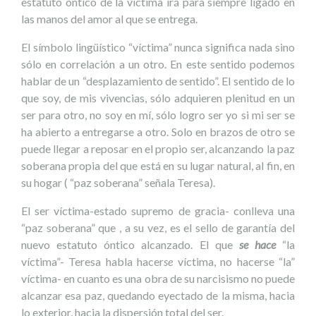
estatuto óntico de la víctima irá para siempre ligado en
las manos del amor al que se entrega.
El símbolo lingüístico “víctima” nunca significa nada sino
sólo en correlación a un otro. En este sentido podemos
hablar de un “desplazamiento de sentido”. El sentido de lo
que soy, de mis vivencias, sólo adquieren plenitud en un
ser para otro, no soy en mí, sólo logro ser yo si mi ser se
ha abierto a entregarse a otro. Solo en brazos de otro se
puede llegar a reposar en el propio ser, alcanzando la paz
soberana propia del que está en su lugar natural, al fin, en
su hogar ( “paz soberana” señala Teresa).
El ser víctima-estado supremo de gracia- conlleva una
“paz soberana”­­ que , a su vez, es el sello de garantía del
nuevo estatuto óntico alcanzado. El que
se hace
“la
víctima”- Teresa habla hacer
se
víctima, no hacerse “la”
víctima- en cuanto es una obra de su narcisismo no puede
alcanzar esa paz, quedando eyectado de la misma, hacia
lo exterior, hacia la dispersión total del ser.