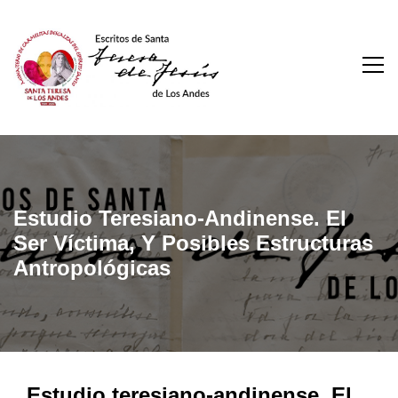
Skip
to
content
Escritos De Santa
Teresa De Los Andes
Estudio Teresiano-Andinense. El
Ser Víctima, Y Posibles Estructuras
Antropológicas
Estudio teresiano-andinense. El