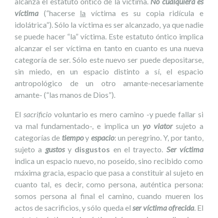
alcanza el estatuto óntico de la víctima.
No cualquiera es
víctima
(“hacerse
la
víctima es su copia ridícula e
idolátrica”). Sólo la víctima es ser alcanzado, ya que nadie
se puede hacer “la” víctima. Este estatuto óntico implica
alcanzar el ser víctima en tanto en cuanto es una nueva
categoría de ser. Sólo este nuevo ser puede depositarse,
sin miedo, en un espacio distinto a sí, el espacio
antropológico de un otro amante-necesariamente
amante- (“las manos de Dios”).
El
sacrificio
voluntario es mero camino -y puede fallar si
va mal fundamentado-, e implica un
yo viator
sujeto a
categorías de
tiempo
y
espacio
: un peregrino. Y, por tanto,
sujeto a
gustos
y
disgustos
en el trayecto.
Ser víctima
indica un espacio nuevo, no poseído, sino recibido como
máxima gracia, espacio que pasa a constituir al sujeto en
cuanto tal, es decir, como persona, auténtica persona:
somos persona al final el camino, cuando mueren los
actos de sacrificios, y sólo queda el
ser víctima ofrecida
. El