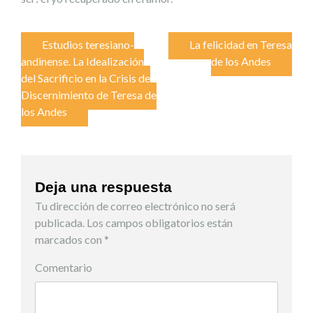
Navegación
Estudios teresiano-
La felicidad en Teresa
andinense. La Idealización
de los Andes
de
del Sacrificio en la Crisis de
Discernimiento de Teresa de
entradas
los Andes
Deja una respuesta
Tu dirección de correo electrónico no será
publicada.
Los campos obligatorios están
marcados con
*
Comentario