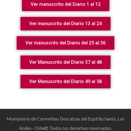
Ver manuscrito del Diario 1 al 12
Ver manuscrito del Diario 13 al 24
Ver manuscrito del Diario del 25 al 36
Ver Manuscrito del Diario 37 al 48
Ver Manuscrito del Diario 49 al 58
Monasterio de Carmelitas Descalzas del Espíritu Santo, Los
Andes- Chile© Todos los derechos reservados.