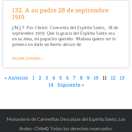
132. A su padre 28 de septiembre
1919
J.M.J.T. Pax Christi Convento del Espíritu Santo, 28 de
septiembre 1919 Que la gracia del Espíritu Santo sea
en su alma, mi papacito querido: Mañana quiero ser la
primera en darle un fuerte abrazo de
SEGUIR LEYENDO »
« Anterior
1
2
3
4
5
6
7
8
9
10
11
12
13
14
Siguiente »
Monasterio de Carmelitas Descalzas del Espíritu Santo, Los
Andes- Chile© Todos los derechos reservados.